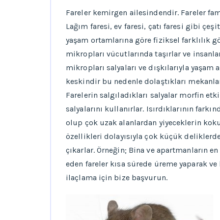
Fareler kemirgen ailesindendir. Fareler fam
Lağım faresi, ev faresi, çatı faresi gibi çeşi
yaşam ortamlarına göre fiziksel farklılık gö
mikropları vücutlarında taşırlar ve insanla
mikropları salyaları ve dışkılarıyla yaşam a
keskindir bu nedenle dolaştıkları mekanlar
Farelerin salgıladıkları salyalar morfin etk
salyalarını kullanırlar. Isırdıklarının fark
olup çok uzak alanlardan yiyeceklerin kokus
özellikleri dolayısıyla çok küçük deliklerd
çıkarlar. Örneğin; Bina ve apartmanların en 
eden fareler kısa sürede üreme yaparak ve h
ilaçlama için bize başvurun.