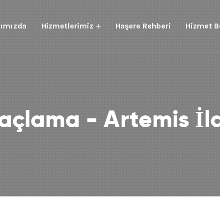
ımızda
Hizmetlerimiz
Haşere Rehberi
Hizmet B
laçlama - Artemis İ