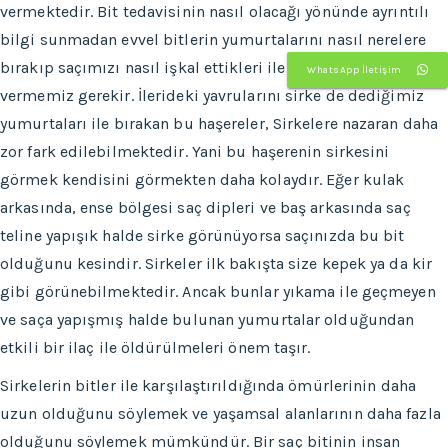
vermektedir. Bit tedavisinin nasıl olacağı yönünde ayrıntılı
bilgi sunmadan evvel bitlerin yumurtalarını nasıl nerelere
bırakıp saçımızı nasıl işkal ettikleri ile ilgili daha fazla bilgi
WhatsApp İletişim
vermemiz gerekir. İlerideki yavrularını sirke de dediğimiz
yumurtaları ile bırakan bu haşereler, Sirkelere nazaran daha
zor fark edilebilmektedir. Yani bu haşerenin sirkesini
görmek kendisini görmekten daha kolaydır. Eğer kulak
arkasında, ense bölgesi saç dipleri ve baş arkasında saç
teline yapışık halde sirke görünüyorsa saçınızda bu bit
olduğunu kesindir. Sirkeler ilk bakışta size kepek ya da kir
gibi görünebilmektedir. Ancak bunlar yıkama ile geçmeyen
ve saça yapışmış halde bulunan yumurtalar olduğundan
etkili bir ilaç ile öldürülmeleri önem taşır.
Sirkelerin bitler ile karşılaştırıldığında ömürlerinin daha
uzun olduğunu söylemek ve yaşamsal alanlarının daha fazla
olduğunu söylemek mümkündür. Bir saç bitinin insan