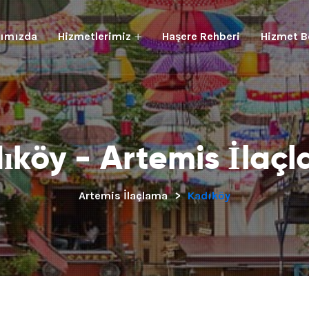
ımızda
Hizmetlerimiz
Haşere Rehberi
Hizmet B
ıköy - Artemis İlaç
Artemis İlaçlama
>
Kadıköy