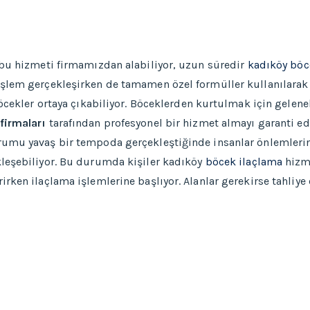
 bu hizmeti firmamızdan alabiliyor, uzun süredir
kadıköy böc
şlem gerçekleşirken de tamamen özel formüller kullanılarak ür
böcekler ortaya çıkabiliyor. Böceklerden kurtulmak için gele
firmaları
tarafından profesyonel bir hizmet almayı garanti ediy
umu yavaş bir tempoda gerçekleştiğinde insanlar önlemlerini 
kleşebiliyor. Bu durumda kişiler kadıköy
böcek ilaçlama
hizme
rken ilaçlama işlemlerine başlıyor. Alanlar gerekirse tahliye